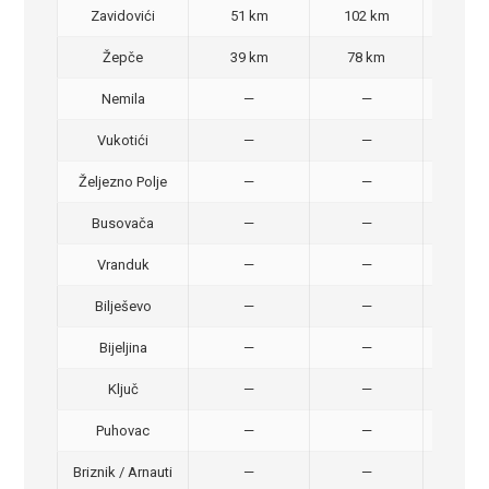
Zavidovići
51 km
102 km
70,
Žepče
39 km
78 km
50,
Nemila
—
—
50,
Vukotići
—
—
40,
Željezno Polje
—
—
40,
Busovača
—
—
40,
Vranduk
—
—
25,
Bilješevo
—
—
30,
Bijeljina
—
—
370
Ključ
—
—
320
Puhovac
—
—
20 –
Briznik / Arnauti
—
—
20 –