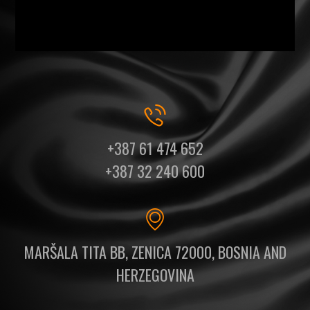
+387 61 474 652
+387 32 240 600
MARŠALA TITA BB, ZENICA 72000, BOSNIA AND
HERZEGOVINA