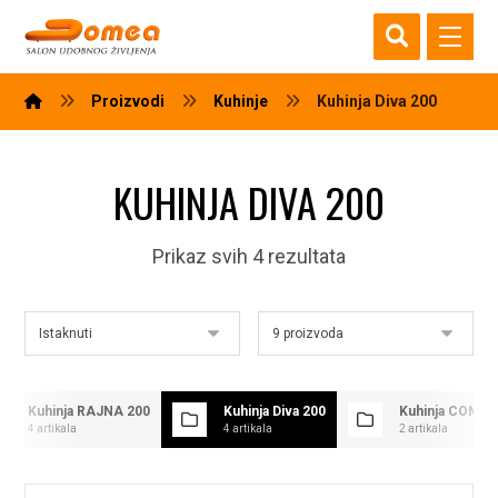
Proizvodi
Kuhinje
Kuhinja Diva 200
KUHINJA DIVA 200
Prikaz svih 4 rezultata
Kuhinja RAJNA 200
Kuhinja Diva 200
Kuhinja COMFO
4 artikala
4 artikala
2 artikala