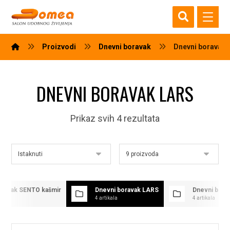
Proizvodi
Dnevni boravak
Dnevni boravak
DNEVNI BORAVAK LARS
Prikaz svih 4 rezultata
oravak SENTO kašmir
Dnevni boravak LARS
Dnevni bor
4 artikala
4 artikala