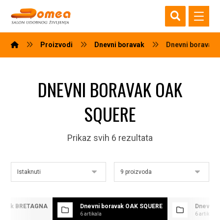
Proizvodi
Dnevni boravak
Dnevni boravak
DNEVNI BORAVAK OAK
SQUERE
Prikaz svih 6 rezultata
oravak BRETAGNA
Dnevni boravak OAK SQUERE
Dnevni 
6 artikala
6 artikala