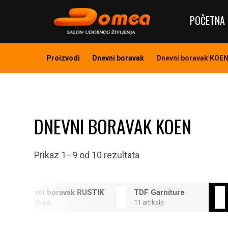
POČETNA 
Proizvodi
Dnevni boravak
Dnevni boravak KOE
DNEVNI BORAVAK KOEN
Prikaz 1–9 od 10 rezultata
Dnevni boravak RUSTIK
TDF Garniture
12 artikala
11 artikala