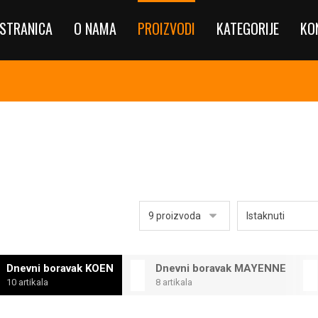
STRANICA
O NAMA
PROIZVODI
KATEGORIJE
KO
N
Dnevni boravak KOEN
Dnevni boravak MAYENNE
10 artikala
8 artikala