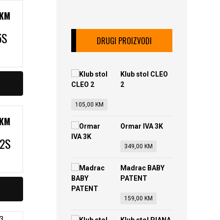
KM
5S
DRUGI PROIZVODI
Klub stol CLEO
2
105,00
KM
KM
Ormar IVA 3K
W2S
349,00
KM
Madrac BABY
PATENT
159,00
KM