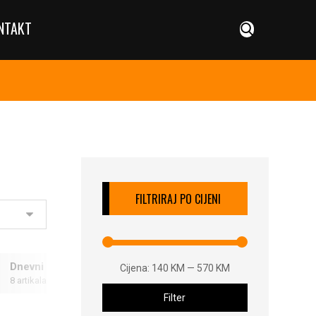
NTAKT
FILTRIRAJ PO CIJENI
Dnevni boravak BURGUNDY
Dnevni boravak SARDINI
Cijena:
140 KM
—
570 KM
8 artikala
8 artikala
Filter