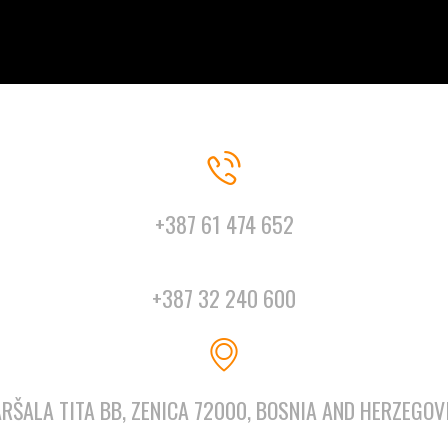
+387 61 474 652
+387 32 240 600
RŠALA TITA BB, ZENICA 72000, BOSNIA AND HERZEGOV