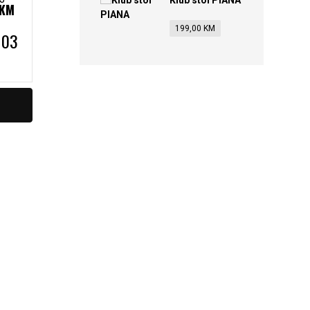
Klub stol PIANA
KM
199,00
KM
103