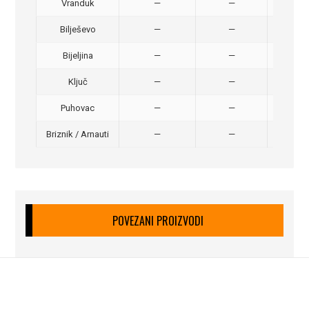
Vranduk
—
—
25,
Bilješevo
—
—
30,
Bijeljina
—
—
370
Ključ
—
—
320
Puhovac
—
—
20 –
Briznik / Arnauti
—
—
20 –
POVEZANI PROIZVODI