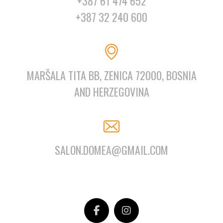
+387 61 474 652
+387 32 240 600
MARŠALA TITA BB, ZENICA 72000, BOSNIA
AND HERZEGOVINA
SALON.DOMEA@GMAIL.COM