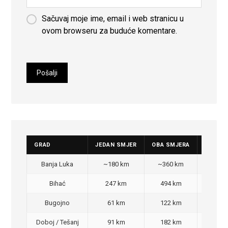
Sačuvaj moje ime, email i web stranicu u
ovom browseru za buduće komentare.
GRAD
JEDAN SMJER
OBA SMJERA
CIJENA
Banja Luka
~180 km
~360 km
350
Bihać
247 km
494 km
470
Bugojno
61 km
122 km
100
Doboj / Tešanj
91 km
182 km
140