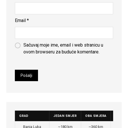
Email
*
Sačuvaj moje ime, email i web stranicu u
ovom browseru za buduće komentare.
GRAD
JEDAN SMJER
OBA SMJERA
CIJENA
Banja Luka
~180 km
~360 km
350