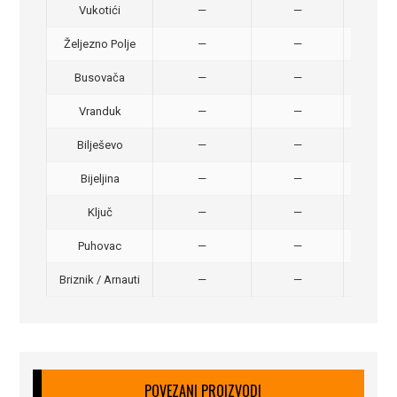
Vukotići
—
—
40,
Željezno Polje
—
—
40,
Busovača
—
—
40,
Vranduk
—
—
25,
Bilješevo
—
—
30,
Bijeljina
—
—
370
Ključ
—
—
320
Puhovac
—
—
20 –
Briznik / Arnauti
—
—
20 –
POVEZANI PROIZVODI