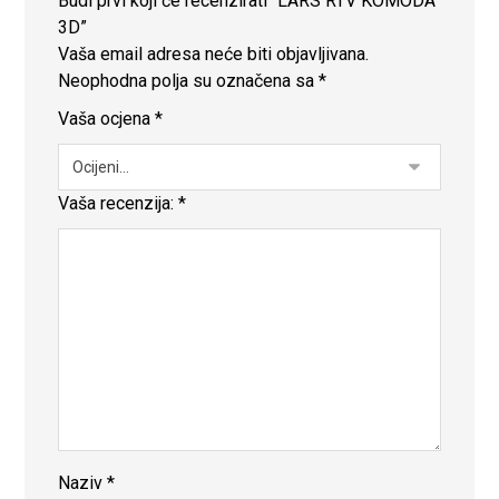
Budi prvi koji će recenzirati “LARS RTV KOMODA
3D”
Vaša email adresa neće biti objavljivana.
Neophodna polja su označena sa
*
Vaša ocjena
*
Vaša recenzija:
*
Naziv
*