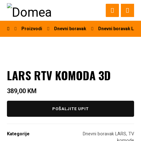
Proizvodi
Dnevni boravak
Dnevni boravak LAR
LARS RTV KOMODA 3D
389,00
KM
POŠALJITE UPIT
Kategorije
Dnevni boravak LARS
,
TV
komode