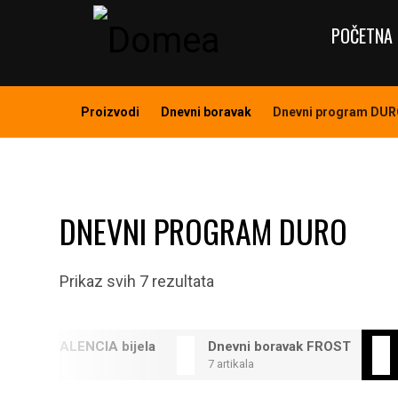
POČETNA 
Proizvodi
Dnevni boravak
Dnevni program DU
DNEVNI PROGRAM DURO
Prikaz svih 7 rezultata
program VALENCIA bijela
Dnevni boravak FROST
7 artikala