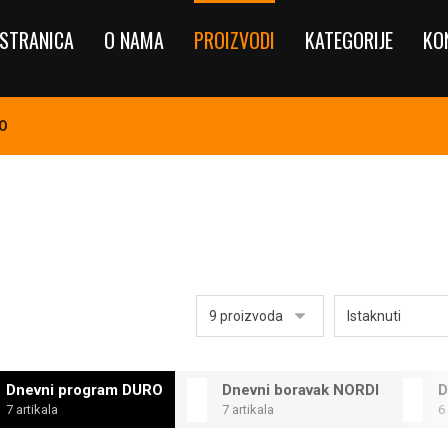
STRANICA
O NAMA
PROIZVODI
KATEGORIJE
KO
RO
Dnevni program DURO
Dnevni boravak NORDI
D
7 artikala
7 artikala
6