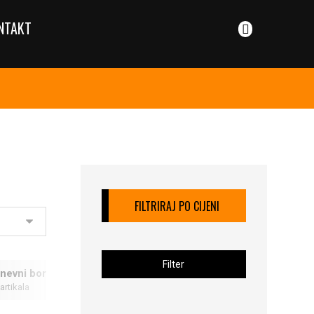
NTAKT
FILTRIRAJ PO CIJENI
Filter
nevni boravak BELFORT
Dnevni boravak VANDEA
 artikala
6 artikala