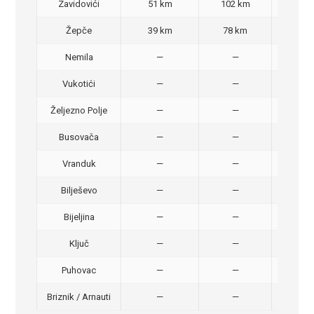
Zavidovići
51 km
102 km
70,
Žepče
39 km
78 km
50,
Nemila
—
—
50,
Vukotići
—
—
40,
Željezno Polje
—
—
40,
Busovača
—
—
40,
Vranduk
—
—
25,
Bilješevo
—
—
30,
Bijeljina
—
—
370
Ključ
—
—
320
Puhovac
—
—
20 –
Briznik / Arnauti
—
—
20 –