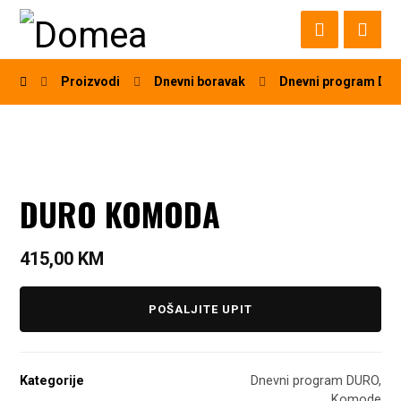
Proizvodi
Dnevni boravak
Dnevni program DU
DURO KOMODA
415,00
KM
POŠALJITE UPIT
Kategorije
Dnevni program DURO
,
Komode