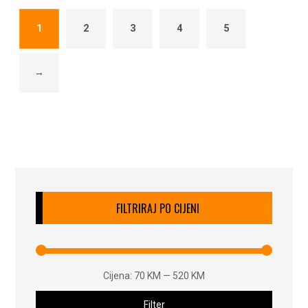
1
2
3
4
5
→
FILTRIRAJ PO CIJENI
Cijena:
70 KM
—
520 KM
Filter