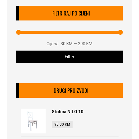
FILTRIRAJ PO CIJENI
Cijena:
30 KM
—
290 KM
Filter
DRUGI PROIZVODI
Stolica NILO 10
95,00
KM