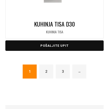
KUHINJA TISA D30
KUHINJA TISA
POŠALJITE UPIT
1
2
3
→