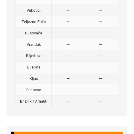
Vukotići
—
—
40,
Željezno Polje
—
—
40,
Busovača
—
—
40,
Vranduk
—
—
25,
Bilješevo
—
—
30,
Bijeljina
—
—
370
Ključ
—
—
320
Puhovac
—
—
20 –
Briznik / Arnauti
—
—
20 –