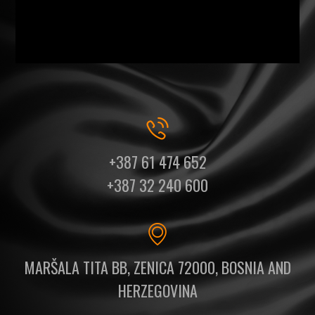
+387 61 474 652
+387 32 240 600
MARŠALA TITA BB, ZENICA 72000, BOSNIA AND
HERZEGOVINA