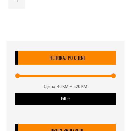
→
FILTRIRAJ PO CIJENI
Cijena:
40 KM
—
520 KM
Filter
DRUGI PROIZVODI