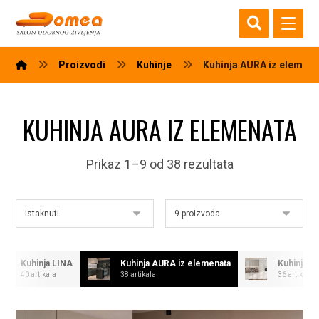
Proizvodi
Kuhinje
Kuhinja AURA iz elemen
KUHINJA AURA IZ ELEMENATA
Prikaz 1–9 od 38 rezultata
Kuhinja LINA
Kuhinja AURA iz elemenata
Kuhinja R
40 artikala
38 artikala
36 artikala