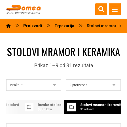
Proizvodi
Trpezarija
Stolovi mramor i ke
STOLOVI MRAMOR I KERAMIKA
Prikaz 1–9 od 31 rezultata
ijski stolovi
Barske stolice
Stolovi mramor i keramika
ala
50 artikala
31 artikala