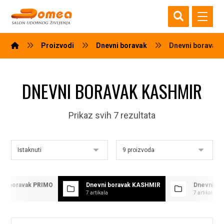
Proizvodi
Dnevni boravak
Dnevni boravak
DNEVNI BORAVAK KASHMIR
Prikaz svih 7 rezultata
vni boravak PRIMO
Dnevni boravak KASHMIR
Dnevni bo
ikala
7 artikala
7 artikala