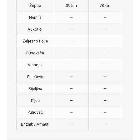
Žepče
39 km
78 km
50,
Nemila
—
—
50,
Vukotići
—
—
40,
Željezno Polje
—
—
40,
Busovača
—
—
40,
Vranduk
—
—
25,
Bilješevo
—
—
30,
Bijeljina
—
—
370
Ključ
—
—
320
Puhovac
—
—
20 –
Briznik / Arnauti
—
—
20 –