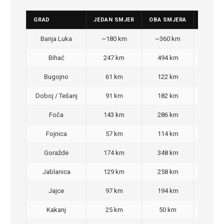
GRAD
JEDAN SMJER
OBA SMJERA
CIJENA
Banja Luka
~180 km
~360 km
350
Bihać
247 km
494 km
470
Bugojno
61 km
122 km
100
Doboj / Tešanj
91 km
182 km
140
Foča
143 km
286 km
270
Fojnica
57 km
114 km
90,
Goražde
174 km
348 km
320
Jablanica
129 km
258 km
220
Jajce
97 km
194 km
160
Kakanj
25 km
50 km
30,