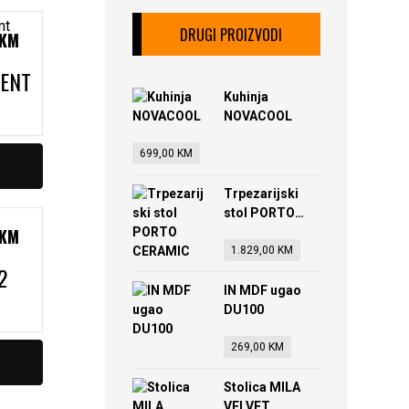
DRUGI PROIZVODI
KM
MENT
Kuhinja
NOVACOOL
699,00
KM
Trpezarijski
stol PORTO
KM
CERAMIC
1.829,00
KM
2
IN MDF ugao
DU100
269,00
KM
Stolica MILA
VELVET