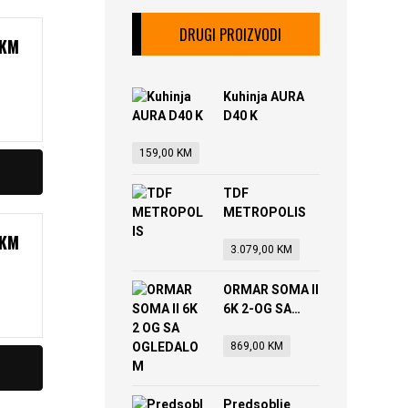
DRUGI PROIZVODI
KM
Kuhinja AURA
D40 K
159,00
KM
TDF
METROPOLIS
KM
3.079,00
KM
ORMAR SOMA II
6K 2-OG SA
OGLEDALOM
869,00
KM
Predsoblje