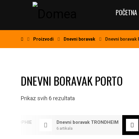
POČETNA 
Proizvodi
Dnevni boravak
Dnevni boravak
DNEVNI BORAVAK PORTO
Prikaz svih 6 rezultata
boravak SOPHIE
Dnevni boravak TRONDHEIM
6 artikala