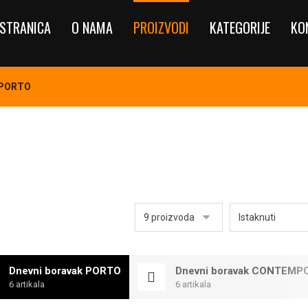
STRANICA
O NAMA
PROIZVODI
KATEGORIJE
KO
 PORTO
Dnevni boravak PORTO
Dnevni boravak CONTEMP
6 artikala
6 artikala