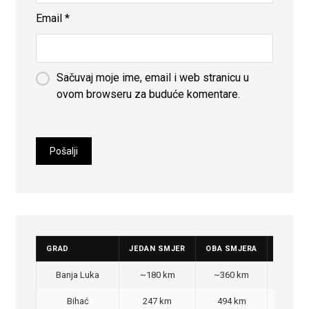
Email
*
Sačuvaj moje ime, email i web stranicu u
ovom browseru za buduće komentare.
GRAD
JEDAN SMJER
OBA SMJERA
CIJENA
Banja Luka
~180 km
~360 km
350
Bihać
247 km
494 km
470