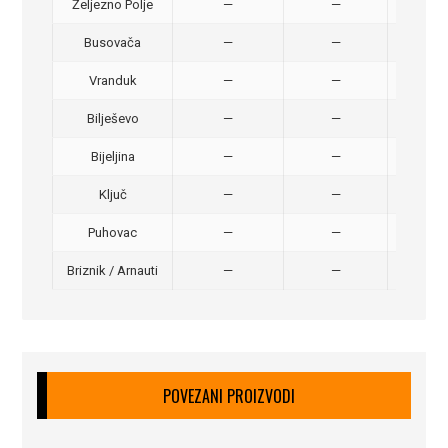
Željezno Polje
—
—
40,
Busovača
—
—
40,
Vranduk
—
—
25,
Bilješevo
—
—
30,
Bijeljina
—
—
370
Ključ
—
—
320
Puhovac
—
—
20 –
Briznik / Arnauti
—
—
20 –
POVEZANI PROIZVODI