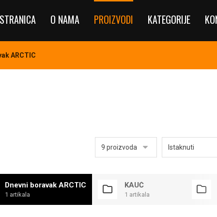
STRANICA
O NAMA
PROIZVODI
KATEGORIJE
KO
vak ARCTIC
Dnevni boravak ARCTIC
KAUČ
1 artikala
1 artikala