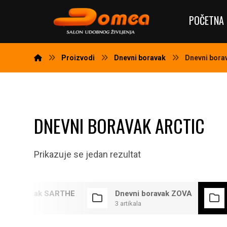
POČETNA 
Proizvodi
Dnevni boravak
Dnevni bora
DNEVNI BORAVAK ARCTIC
Prikazuje se jedan rezultat
evni boravak SARTHE
Dnevni boravak ZOVA
tikala
3 artikala