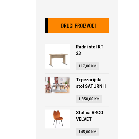
DRUGI PROIZVODI
Radni stol KT
23
117,00
KM
Trpezarijski
stol SATURN II
1.850,00
KM
Stolica ARCO
VELVET
145,00
KM