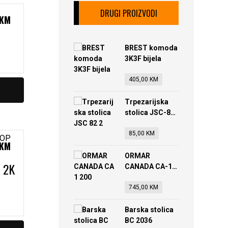
DRUGI PROIZVODI
KM
BREST komoda
3K3F bijela
405,00
KM
Trpezarijska
stolica JSC-82-
2
85,00
KM
KM
ORMAR
 2K
CANADA CA-1-
200
745,00
KM
Barska stolica
BC 2036