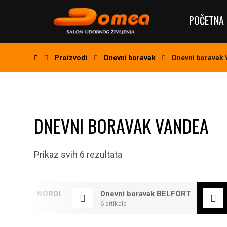
POČETNA 
Proizvodi
Dnevni boravak
Dnevni boravak
DNEVNI BORAVAK VANDEA
Prikaz svih 6 rezultata
ni boravak NORDI
Dnevni boravak BELFORT
ala
6 artikala