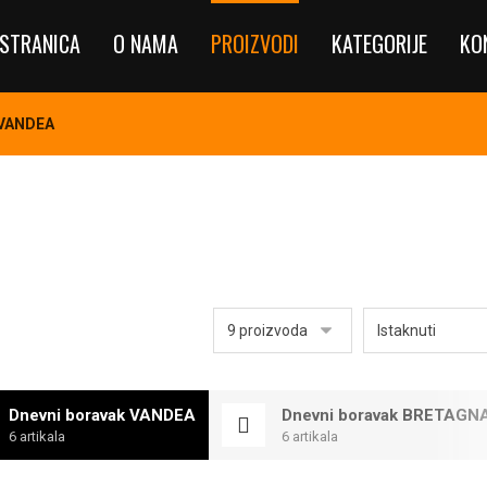
STRANICA
O NAMA
PROIZVODI
KATEGORIJE
KO
 VANDEA
Dnevni boravak VANDEA
Dnevni boravak BRETAGN
6 artikala
6 artikala