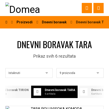
Proizvodi
Dnevni boravak
Dnevni boravak TAR
DNEVNI BORAVAK TARA
Prikaz svih 6 rezultata
evni boravak TIRION
Dnevni boravak TARA
Dnevni bor
rtikala
6 artikala
6 artikala