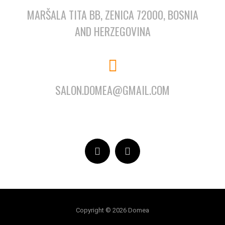
MARŠALA TITA BB, ZENICA 72000, BOSNIA
AND HERZEGOVINA
SALON.DOMEA@GMAIL.COM
Copyright © 2026 Domea