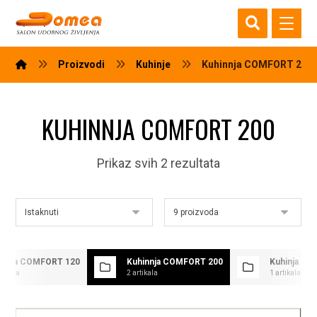
Proizvodi
Kuhinje
Kuhinnja COMFORT 200
KUHINNJA COMFORT 200
Prikaz svih 2 rezultata
hinja COMFORT 120
Kuhinnja COMFORT 200
Kuhinja DA
rtikala
2 artikala
1 artikala