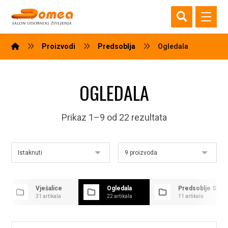
Proizvodi
Predsoblja
Ogledala
OGLEDALA
Prikaz 1–9 od 22 rezultata
Vješalice
Ogledala
Predsoblje SMA
31 artikala
22 artikala
11 artikala