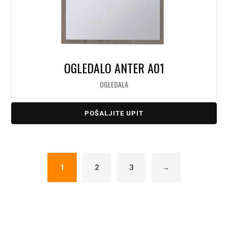
OGLEDALO ANTER A01
OGLEDALA
POŠALJITE UPIT
1
2
3
→