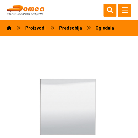
Proizvodi
Predsoblja
Ogledala