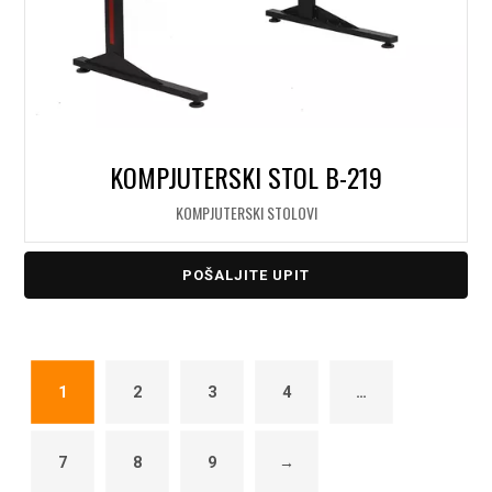
KOMPJUTERSKI STOL B-219
KOMPJUTERSKI STOLOVI
POŠALJITE UPIT
1
2
3
4
…
7
8
9
→