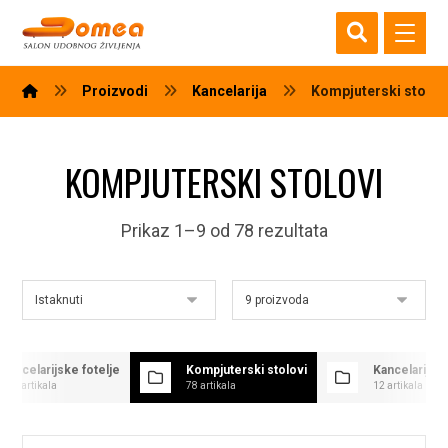
Proizvodi
Kancelarija
Kompjuterski stolov
KOMPJUTERSKI STOLOVI
Prikaz 1–9 od 78 rezultata
Kancelarijske fotelje
Kompjuterski stolovi
Kancelarija
175 artikala
78 artikala
12 artikala