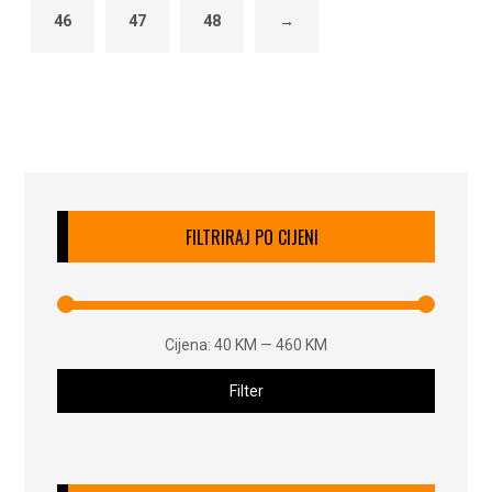
46
47
48
→
FILTRIRAJ PO CIJENI
Cijena:
40 KM
—
460 KM
Filter