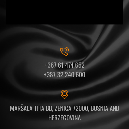
+387 61 474 652
+387 32 240 600
MARŠALA TITA BB, ZENICA 72000, BOSNIA AND
HERZEGOVINA