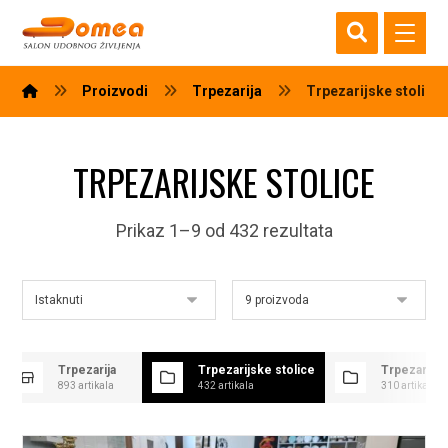
Proizvodi
Trpezarija
Trpezarijske stolice
TRPEZARIJSKE STOLICE
Prikaz 1–9 od 432 rezultata
Trpezarija
Trpezarijske stolice
Trpezarijsk
893 artikala
432 artikala
310 artikala