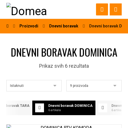
Proizvodi
Dnevni boravak
Dnevni boravak DO
DNEVNI BORAVAK DOMINICA
Prikaz svih 6 rezultata
vni boravak TARA
Dnevni boravak DOMINICA
Dnevni b
tikala
6 artikala
6 artikala