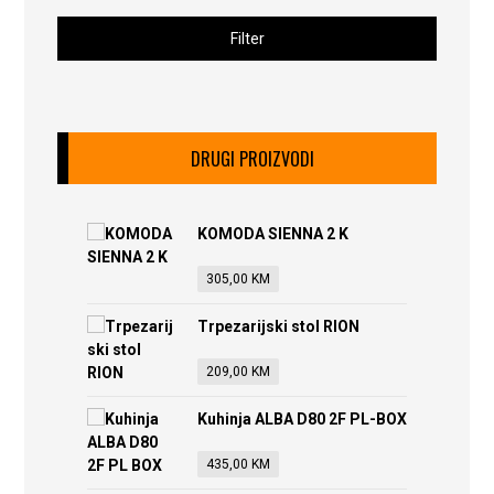
Filter
DRUGI PROIZVODI
KOMODA SIENNA 2 K
305,00
KM
Trpezarijski stol RION
209,00
KM
Kuhinja ALBA D80 2F PL-BOX
435,00
KM