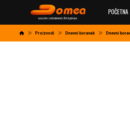
POČETNA 
Proizvodi
Dnevni boravak
Dnevni bor