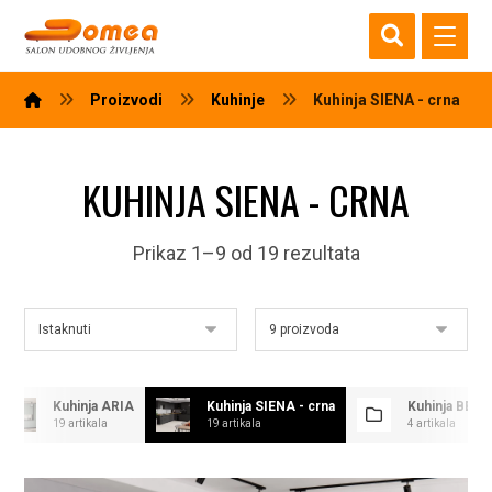
Proizvodi
Kuhinje
Kuhinja SIENA - crna
KUHINJA SIENA - CRNA
Prikaz 1–9 od 19 rezultata
Kuhinja ARIA
Kuhinja SIENA - crna
Kuhinja BEL
19 artikala
19 artikala
4 artikala