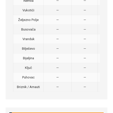
Nemila
—
—
50,
Vukotići
—
—
40,
Željezno Polje
—
—
40,
Busovača
—
—
40,
Vranduk
—
—
25,
Bilješevo
—
—
30,
Bijeljina
—
—
370
Ključ
—
—
320
Puhovac
—
—
20 –
Briznik / Arnauti
—
—
20 –