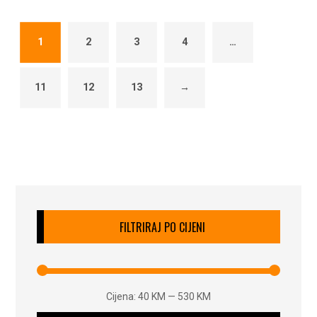
1
2
3
4
…
11
12
13
→
FILTRIRAJ PO CIJENI
Cijena:
40 KM
—
530 KM