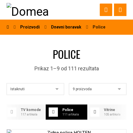
Proizvodi
Dnevni boravak
Police
POLICE
Prikaz 1–9 od 111 rezultata
TV komode
Police
Vitrine
117 artikala
111 artikala
105 artikala