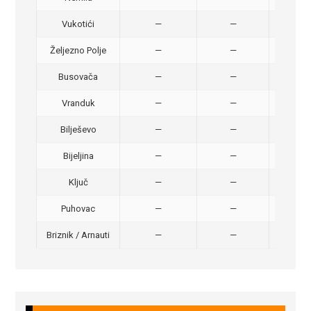
Vukotići
—
—
40,
Željezno Polje
—
—
40,
Busovača
—
—
40,
Vranduk
—
—
25,
Bilješevo
—
—
30,
Bijeljina
—
—
370
Ključ
—
—
320
Puhovac
—
—
20 –
Briznik / Arnauti
—
—
20 –