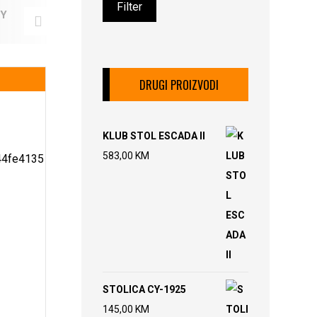
Filter
DY
Dnevni boravak SARDINIA
Dnevni borav
8 artikala
7 artikala
DRUGI PROIZVODI
KLUB STOL ESCADA II
583,00
KM
STOLICA CY-1925
145,00
KM