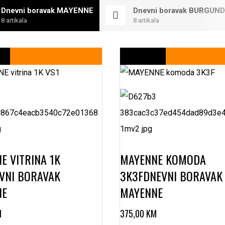
Dnevni boravak MAYENNE
Dnevni boravak BURGUN
8 artikala
8 artikala
E VITRINA 1K
MAYENNE KOMODA
VNI BORAVAK
3K3F
DNEVNI BORAVAK
NE
MAYENNE
M
375,00
KM