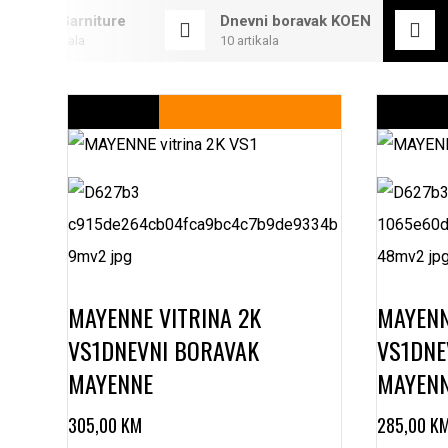
TDF Garniture
Dnevni boravak KOEN
11 artikala
10 artikala
MAYENNE VITRINA 2K
MAYENN
VS1
DNEVNI BORAVAK
VS1
DNE
MAYENNE
MAYEN
305,00
KM
285,00
K