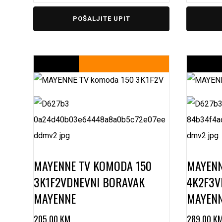
POŠALJITE UPIT
MAYENNE TV KOMODA 150
MAYEN
3K1F2V
DNEVNI BORAVAK
4K2F3V
MAYENNE
MAYEN
205,00
KM
289,00
K