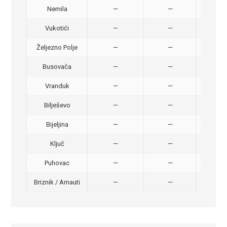
Nemila
—
—
50,
Vukotići
—
—
40,
Željezno Polje
—
—
40,
Busovača
—
—
40,
Vranduk
—
—
25,
Bilješevo
—
—
30,
Bijeljina
—
—
370
Ključ
—
—
320
Puhovac
—
—
20 –
Briznik / Arnauti
—
—
20 –