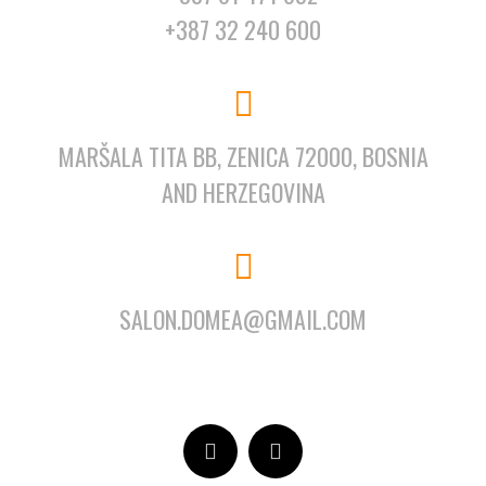
+387 32 240 600
MARŠALA TITA BB, ZENICA 72000, BOSNIA
AND HERZEGOVINA
SALON.DOMEA@GMAIL.COM