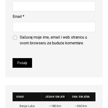
Email
*
Sačuvaj moje ime, email i web stranicu u
ovom browseru za buduće komentare.
GRAD
JEDAN SMJER
OBA SMJERA
CIJENA
Banja Luka
~180 km
~360 km
350