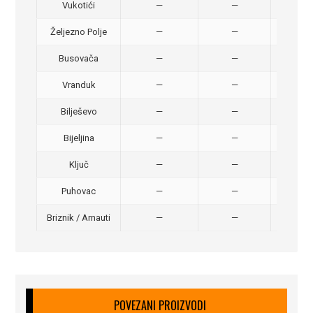
Vukotići
—
—
40,
Željezno Polje
—
—
40,
Busovača
—
—
40,
Vranduk
—
—
25,
Bilješevo
—
—
30,
Bijeljina
—
—
370
Ključ
—
—
320
Puhovac
—
—
20 –
Briznik / Arnauti
—
—
20 –
POVEZANI PROIZVODI