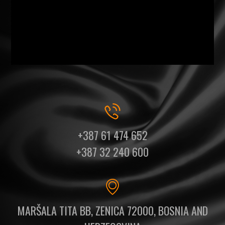
+387 61 474 652
+387 32 240 600
MARŠALA TITA BB, ZENICA 72000, BOSNIA AND