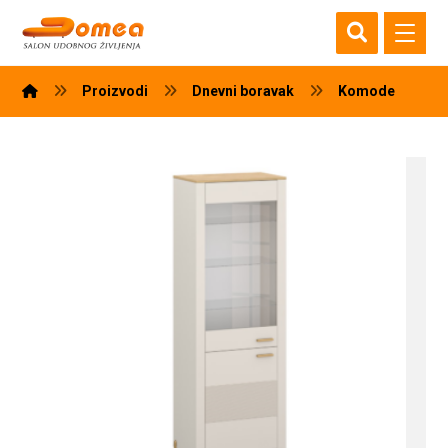
Proizvodi
Dnevni boravak
Komode