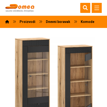
Proizvodi
Dnevni boravak
Komode