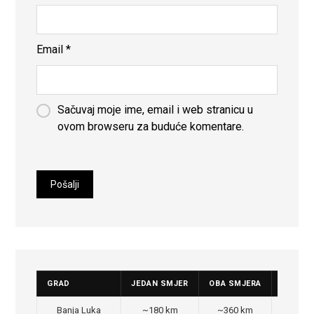
Email
*
Sačuvaj moje ime, email i web stranicu u
ovom browseru za buduće komentare.
GRAD
JEDAN SMJER
OBA SMJERA
CIJENA
Banja Luka
~180 km
~360 km
350