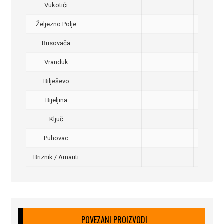
Vukotići
—
—
40,
Željezno Polje
—
—
40,
Busovača
—
—
40,
Vranduk
—
—
25,
Bilješevo
—
—
30,
Bijeljina
—
—
370
Ključ
—
—
320
Puhovac
—
—
20 –
Briznik / Arnauti
—
—
20 –
POVEZANI PROIZVODI