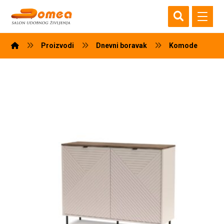
Proizvodi
Dnevni boravak
Komode