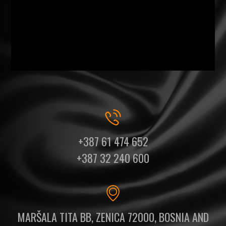
+387 61 474 652
+387 32 240 600
MARŠALA TITA BB, ZENICA 72000, BOSNIA AND