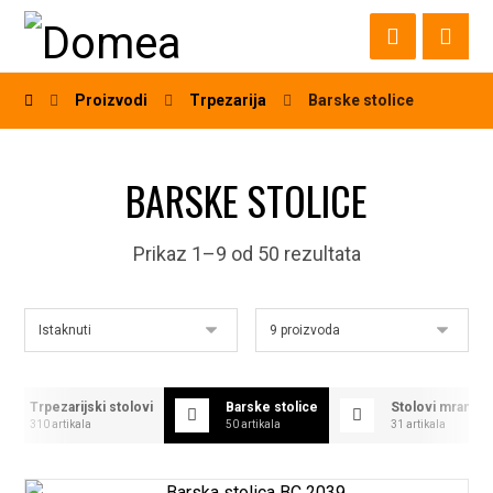
Proizvodi
Trpezarija
Barske stolice
BARSKE STOLICE
Prikaz 1–9 od 50 rezultata
Trpezarijski stolovi
Barske stolice
Stolovi mramor 
310 artikala
50 artikala
31 artikala