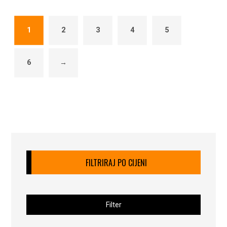
1
2
3
4
5
6
→
FILTRIRAJ PO CIJENI
Filter