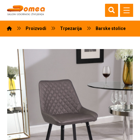
Proizvodi
Trpezarija
Barske stolice