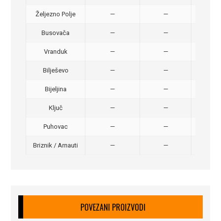
Željezno Polje
—
—
40,
Busovača
—
—
40,
Vranduk
—
—
25,
Bilješevo
—
—
30,
Bijeljina
—
—
370
Ključ
—
—
320
Puhovac
—
—
20 –
Briznik / Arnauti
—
—
20 –
POVEZANI PROIZVODI