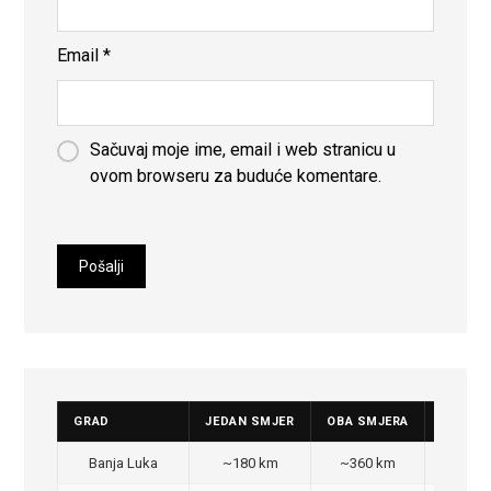
Email
*
Sačuvaj moje ime, email i web stranicu u
ovom browseru za buduće komentare.
GRAD
JEDAN SMJER
OBA SMJERA
CIJENA
Banja Luka
~180 km
~360 km
350