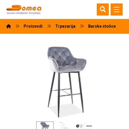
Proizvodi
Trpezarija
Barske stolice