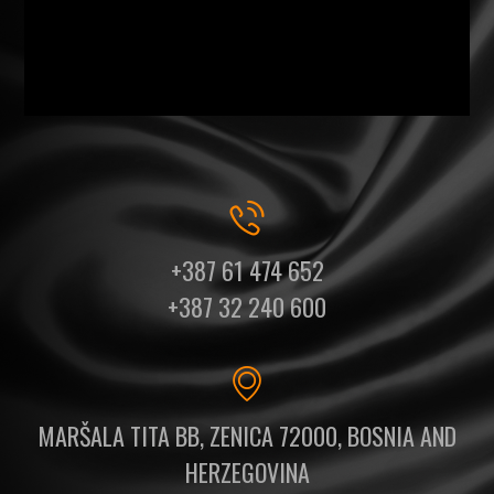
+387 61 474 652
+387 32 240 600
MARŠALA TITA BB, ZENICA 72000, BOSNIA AND
HERZEGOVINA