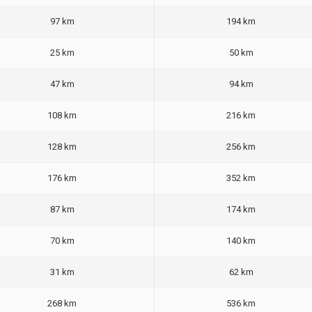
97 km
194 km
25 km
50 km
47 km
94 km
108 km
216 km
128 km
256 km
176 km
352 km
87 km
174 km
70 km
140 km
31 km
62 km
268 km
536 km