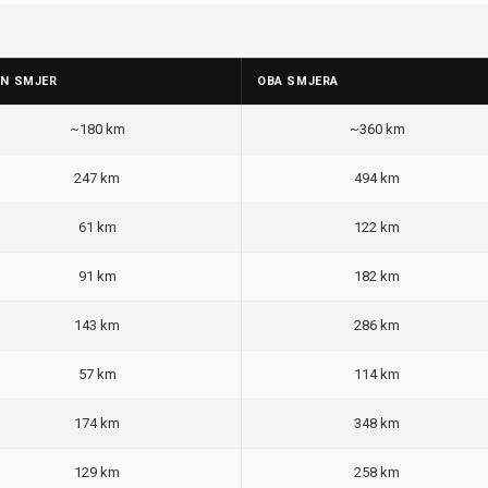
AN SMJER
OBA SMJERA
~180 km
~360 km
247 km
494 km
61 km
122 km
91 km
182 km
143 km
286 km
57 km
114 km
174 km
348 km
129 km
258 km