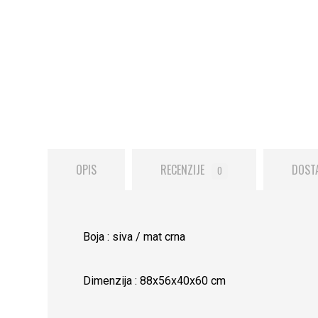
OPIS
RECENZIJE
DOST
0
Boja : siva / mat crna
Dimenzija : 88x56x40x60 cm