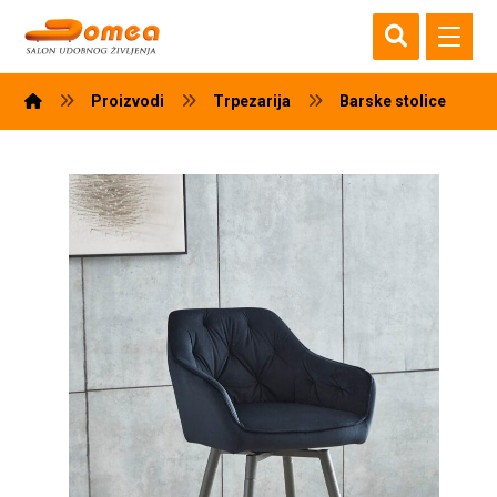
Proizvodi
Trpezarija
Barske stolice