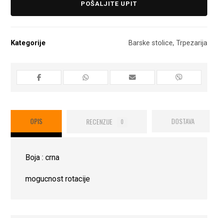
POŠALJITE UPIT
Kategorije
Barske stolice
,
Trpezarija
OPIS
RECENZIJE
DOSTAVA
0
Boja : crna
mogucnost rotacije