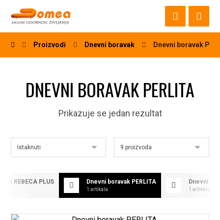
Proizvodi
Dnevni boravak
Dnevni boravak PER
DNEVNI BORAVAK PERLITA
Prikazuje se jedan rezultat
ravak REBECA PLUS
Dnevni boravak PERLITA
Dnevni bo
1 artikala
1 artikala