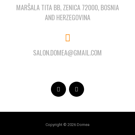
MARŠALA TITA BB, ZENICA 72000, BOSNIA
AND HERZEGOVINA
SALON.DOMEA@GMAIL.COM
Copyright © 2026 Domea