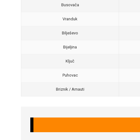
Busovača
Vranduk
Bilješevo
Bijeljina
Ključ
Puhovac
Briznik / Arnauti