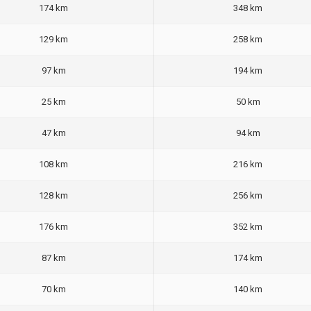
174 km
348 km
129 km
258 km
97 km
194 km
25 km
50 km
47 km
94 km
108 km
216 km
128 km
256 km
176 km
352 km
87 km
174 km
70 km
140 km