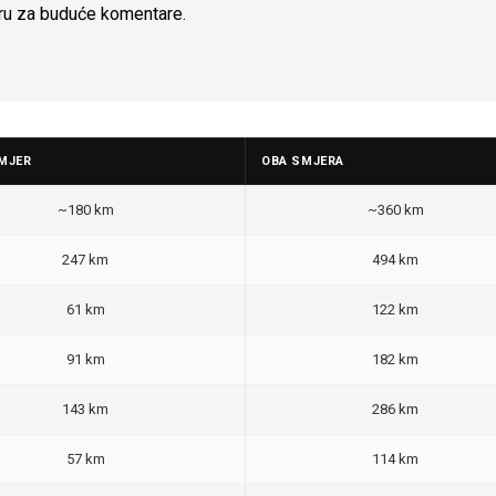
ru za buduće komentare.
MJER
OBA SMJERA
~180 km
~360 km
247 km
494 km
61 km
122 km
91 km
182 km
143 km
286 km
57 km
114 km