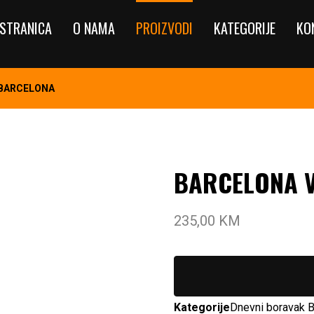
STRANICA
O NAMA
PROIZVODI
KATEGORIJE
KO
k BARCELONA
BARCELONA V
235,00
KM
Kategorije
Dnevni boravak