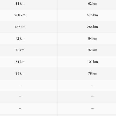
31 km
62 km
268 km
536 km
127 km
254 km
42 km
84 km
16 km
32 km
51 km
102 km
39 km
78 km
—
—
—
—
—
—