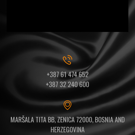
+387 61 474 652
+387 32 240 600
MARŠALA TITA BB, ZENICA 72000, BOSNIA AND
HERZEGOVINA