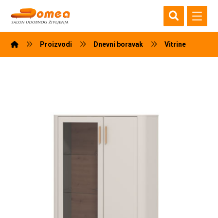
Proizvodi
Dnevni boravak
Vitrine